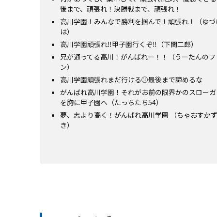
後まで、頑張れ！決勝戦まで、頑張れ！
高川学園！みんなで勝利を掴んで！頑張れ！（ゆづ
は）
高川学園頑張れ‼️甲子園行くぞ‼️（下関二郎）
兄が通ってる高川！がんばれー！！（うーたんのフ
ン）
高川学園頑張れまだ行ける⚾️最後まで諦めるな
がんばれ高川学園！それがお前の限界かのスローガ
を胸に甲子園へ（たっちたち54）
夢、志より高く！がんばれ高川学園 （ちゃおすか
き）