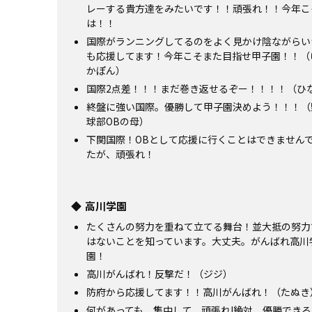
レーする貴方達をみたいです！！頑張れ！！今年こ
は！！
国際がランニングしてるのをよく見かけ陰ながらい
も応援してます！今年こそまた目指せ甲子園！！（
かぽん）
国際2点差！！！まだ巻き返せるぞー！！！！（ひ
終盤に強い国際。優勝して甲子園決めよう！！！（
球部OBの母）
下関国際！OBとして応援に行くことはできません
たが、頑張れ！
高川学園
たくさんの努力を重ねて立てる舞台！並大抵の努力
はないことを知っています。大丈夫。がんばれ高川
園！
高川がんばれ！反撃だ！（ジジ）
防府から応援してます！！高川がんばれ！（たぬき
何があっても、集中して、頑張れ!絶対、優勝できる