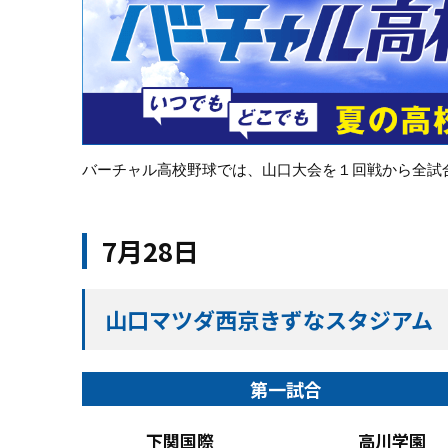
バーチャル高校野球では、山口大会を１回戦から全試
7月28日
山口マツダ西京きずなスタジアム
第一試合
下関国際
高川学園